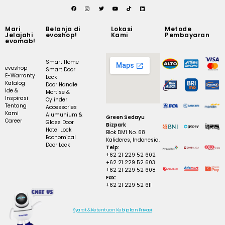
Mari
Belanja di
Lokasi
Metode
Jelajahi
evoshop!
Kami
Pembayaran
evomab!
Smart Home
evoshop
Smart Door
E-Warranty
Lock
Katalog
Door Handle
Ide &
Mortise &
Inspirasi
Cylinder
Tentang
Accessories
Kami
Alumunium &
Green Sedayu
Career
Glass Door
Bizpark
Hotel Lock
Blok DM1 No. 68
Economical
Kalideres, Indonesia.
Door Lock
Telp:
+62 21 229 52 602
+62 21 229 52 603
+62 21 229 52 608
Fax:
+62 21 229 52 611
Syarat & Ketentuan
Kebijakan Privasi