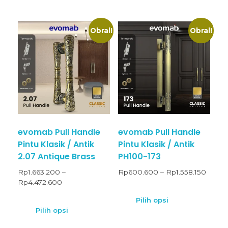
Obral!
Obral!
evomab Pull Handle
evomab Pull Handle
Pintu Klasik / Antik
Pintu Klasik / Antik
2.07 Antique Brass
PH100-173
Rp
1.663.200
–
Rp
600.600
–
Rp
1.558.150
Rp
4.472.600
Pilih opsi
Pilih opsi