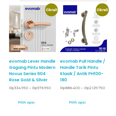
Obral!
Obral!
evomab Lever Handle
evomab Pull Handle /
Gagang Pintu Modern
Handle Tarik Pintu
Novus Series 604
Klasik / Antik PH100-
Rose Gold & Silver
180
Rp
334.950
–
Rp
576.950
Rp
886.400
–
Rp
2.129.750
Pilih opsi
Pilih opsi