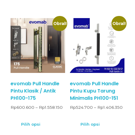
Obral!
Obral!
evomab Pull Handle
evomab Pull Handle
Pintu Klasik / Antik
Pintu Kupu Tarung
PH100-175
Minimalis PH100-151
Rp
600.600
–
Rp
1.558.150
Rp
524.700
–
Rp
1.406.350
Pilih opsi
Pilih opsi