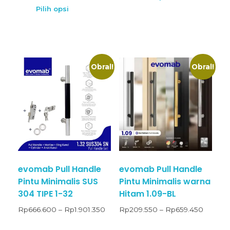
Pilih opsi
Obral!
Obral!
evomab Pull Handle
evomab Pull Handle
Pintu Minimalis SUS
Pintu Minimalis warna
304 TIPE 1-32
Hitam 1.09-BL
Rp
666.600
–
Rp
1.901.350
Rp
209.550
–
Rp
659.450