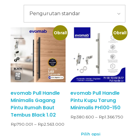
Obral!
Obral!
evomab Pull Handle
evomab Pull Handle
Minimalis Gagang
Pintu Kupu Tarung
Pintu Rumah Baut
Minimalis PH100-150
Tembus Black 1.02
Rp
380.600
–
Rp
1.366.750
Rp
790.001
–
Rp
2.563.000
Pilih opsi