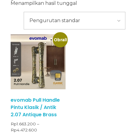
Menampilkan hasil tunggal
Obral!
evomab Pull Handle
Pintu Klasik / Antik
2.07 Antique Brass
Rp
1.663.200
–
Rp
4.472.600