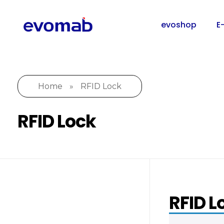
evoshop
E
Home
»
RFID Lock
RFID Lock
RFID L