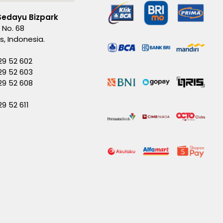
Sedayu Bizpark
 No. 68
es, Indonesia.
29 52 602
29 52 603
229 52 608
29 52 611