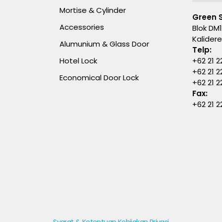
Mortise & Cylinder
Green 
Accessories
Blok DM1
Kalider
Alumunium & Glass Door
Telp:
Hotel Lock
+62 21 2
+62 21 2
Economical Door Lock
+62 21 
Fax:
+62 21 2
Syarat & Ketentuan
Kebijakan Privasi