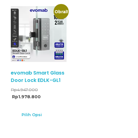
Obral!
evomab Smart Glass
Door Lock EDLK-GL1
Rp
4.947.000
Rp
1.978.800
Pilih Opsi