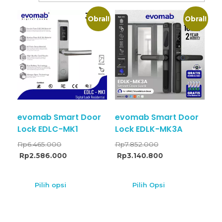
Obral!
Obral!
evomab Smart Door
evomab Smart Door
Lock EDLC-MK1
Lock EDLK-MK3A
Rp
6.465.000
Rp
7.852.000
Rp
2.586.000
Rp
3.140.800
Pilih opsi
Pilih Opsi