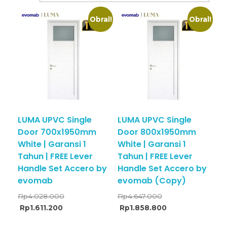
Obral!
Obral!
LUMA UPVC Single
LUMA UPVC Single
Door 700x1950mm
Door 800x1950mm
White | Garansi 1
White | Garansi 1
Tahun | FREE Lever
Tahun | FREE Lever
Handle Set Accero by
Handle Set Accero by
evomab
evomab (Copy)
Rp
4.028.000
Rp
4.647.000
Rp
1.611.200
Rp
1.858.800