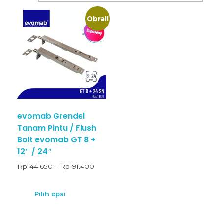
Obral!
evomab Grendel
Tanam Pintu / Flush
Bolt evomab GT 8 +
12″ / 24″
Rp
144.650
–
Rp
191.400
Pilih opsi