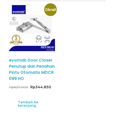
Obral!
evomab Door Closer
Penutup dan Penahan
Pintu Otomatis MDCR
099 HO
Rp
627.000
Rp
344.850
Tambah ke
keranjang