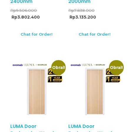
2400mm
2000mm
Rp
9.506.000
Rp
7.838.000
Rp
3.802.400
Rp
3.135.200
Chat for Order!
Chat for Order!
Obral!
Obral!
LUMA Door
LUMA Door