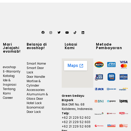
Mari
Belanja di
Lokasi
Metode
Jelajahi
evoshop!
Kami
Pembayaran
evomab!
Smart Home
evoshop
Smart Door
E-Warranty
Lock
Katalog
Door Handle
Ide &
Mortise &
Inspirasi
Cylinder
Tentang
Accessories
Kami
Alumunium &
Green Sedayu
Career
Glass Door
Bizpark
Hotel Lock
Blok DM1 No. 68
Economical
Kalideres, Indonesia.
Door Lock
Telp:
+62 21 229 52 602
+62 21 229 52 603
+62 21 229 52 608
Fax: