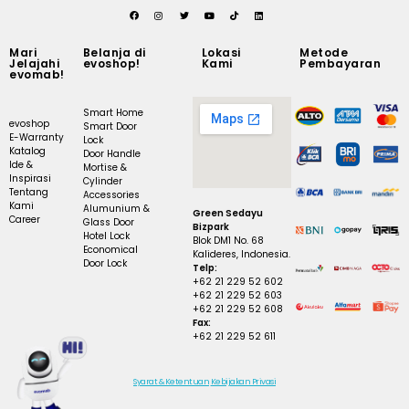
Mari
Belanja di
Lokasi
Metode
Jelajahi
evoshop!
Kami
Pembayaran
evomab!
Smart Home
evoshop
Smart Door
E-Warranty
Lock
Katalog
Door Handle
Ide &
Mortise &
Inspirasi
Cylinder
Tentang
Accessories
Kami
Alumunium &
Green Sedayu
Career
Glass Door
Bizpark
Hotel Lock
Blok DM1 No. 68
Economical
Kalideres, Indonesia.
Door Lock
Telp:
+62 21 229 52 602
+62 21 229 52 603
+62 21 229 52 608
Fax:
+62 21 229 52 611
Syarat & Ketentuan
Kebijakan Privasi