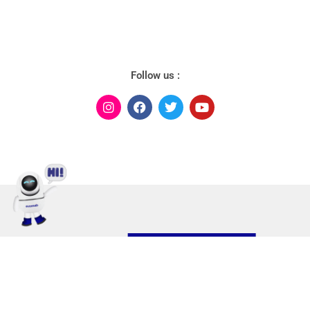
Follow us :
Mari
Belanja di
Lokasi
Metode
Jelajahi
evoshop!
Kami
Pembayaran
evomab!