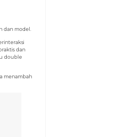
an dan model.
rinteraksi
raktis dan
tu double
juga menambah