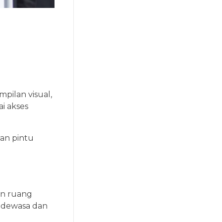
pilan visual,
i akses
an pintu
an ruang
g dewasa dan