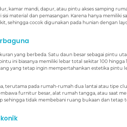
dur, kamar mandi, dapur, atau pintu akses samping ruma
i sisi material dan pemasangan. Karena hanya memiliki s
ikit, sehingga cocok digunakan pada hunian dengan layo
Serbaguna
ukuran yang berbeda. Satu daun besar sebagai pintu uta
intu ini biasanya memiliki lebar total sekitar 100 hingga
ang yang tetap ingin mempertahankan estetika pintu l
ma, terutama pada rumah-rumah dua lantai atau tipe clu
embawa furnitur besar, alat rumah tangga, atau saat m
utup sehingga tidak membebani ruang bukaan dan tetap t
Ikonik