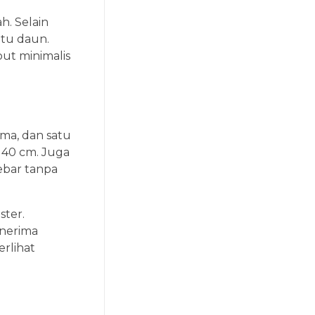
h. Selain
atu daun.
ut minimalis
ma, dan satu
 140 cm. Juga
ebar tanpa
ster.
enerima
erlihat