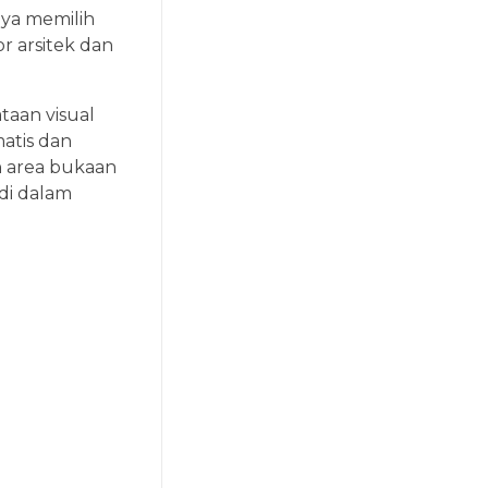
nya memilih
r arsitek dan
aan visual
atis dan
n area bukaan
di dalam