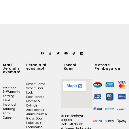
Mari
Belanja di
Lokasi
Metode
Jelajahi
evoshop!
Kami
Pembayaran
evomab!
Smart Home
evoshop
Smart Door
E-Warranty
Lock
Katalog
Door Handle
Ide &
Mortise &
Inspirasi
Cylinder
Tentang
Accessories
Kami
Alumunium &
Green Sedayu
Career
Glass Door
Bizpark
Hotel Lock
Blok DM1 No. 68
Economical
Kalideres, Indonesia.