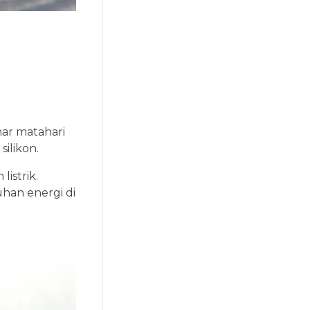
nar matahari
silikon.
istrik.
uhan energi di