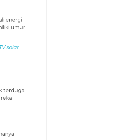
li energi
iliki umur
V solar
k terduga.
ereka
 hanya