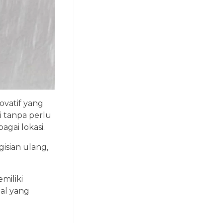
ovatif yang
 tanpa perlu
gai lokasi.
isian ulang,
miliki
nal yang