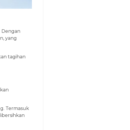
k. Dengan
n, yang
an tagihan
ukan
ng. Termasuk
ibersihkan