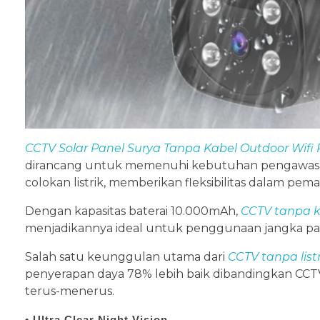
CCTV Solar Panel Surya Tanpa Kabel Outdoor Wifi 
dirancang untuk memenuhi kebutuhan pengawasan 
colokan listrik, memberikan fleksibilitas dalam p
Dengan kapasitas baterai 10.000mAh,
CCTV tanpa k
menjadikannya ideal untuk penggunaan jangka pa
Salah satu keunggulan utama dari
CCTV tanpa listr
penyerapan daya 78% lebih baik dibandingkan CCTV 
terus-menerus.
• Ultra Clear Night Vision