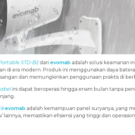
Portable STD-B2
dari
evomab
adalah solusi keamanan in
di era modern. Produk ini menggunakan daya baterai
emasangan dan memungkinkan penggunaan praktis di berba
abel
ini dapat beroperasi hingga enam bulan tanpa peng
njang.
ik
evomab
adalah kemampuan panel suryanya, yang me
lainnya, memastikan efisiensi yang tinggi dan operasio