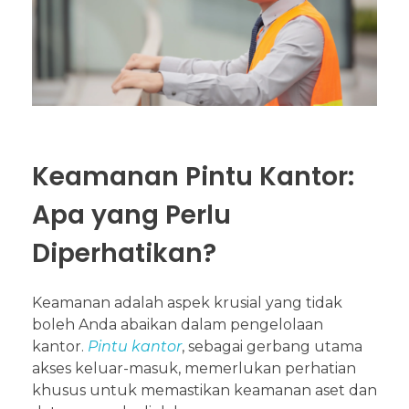
Keamanan Pintu Kantor:
Apa yang Perlu
Diperhatikan?
Keamanan adalah aspek krusial yang tidak
boleh Anda abaikan dalam pengelolaan
kantor.
Pintu kantor
, sebagai gerbang utama
akses keluar-masuk, memerlukan perhatian
khusus untuk memastikan keamanan aset dan