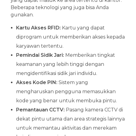
yang dapat masuk ke area tertentu di kantor.
Beberapa teknologi yang juga bisa Anda
gunakan.
Kartu Akses RFID:
Kartu yang dapat
diprogram untuk memberikan akses kepada
karyawan tertentu.
Pemindai Sidik Jari:
Memberikan tingkat
keamanan yang lebih tinggi dengan
mengidentifikasi sidik jari individu.
Akses Kode PIN:
Sistem yang
mengharuskan pengguna memasukkan
kode yang benar untuk membuka pintu.
Pemantauan CCTV:
Pasang kamera CCTV di
dekat pintu utama dan area strategis lainnya
untuk memantau aktivitas dan merekam