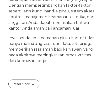
Dengan mempertimbangkan faktor-faktor
seperti jenis kunci, handle pintu, sistem akses
kontrol, manajemen keamanan, estetika, dan
anggaran, Anda dapat memastikan bahwa
kantor Anda aman dari ancaman luar.
Investasi dalam keamanan pintu kantor tidak
hanya melindungi aset dan data, tetapi juga
memberikan rasa aman bagi karyawan, yang
pada akhirnya meningkatkan produktivitas
dan kepuasan kerja.
Read More