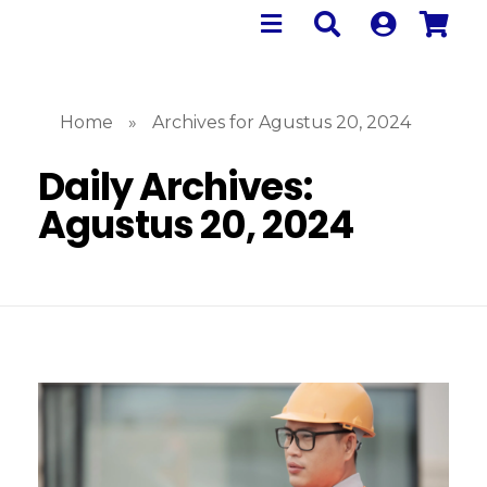
Home
»
Archives for Agustus 20, 2024
Daily Archives:
Agustus 20, 2024