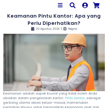
Keamanan Pintu Kantor: Apa yang
Perlu Diperhatikan?
20 Agustus, 2024
Regina
Keamanan adalah aspek krusial yang tidak boleh Anda
abaikan dalam pengelolaan kantor.
Pintu kantor
, sebagai
gerbang utama akses keluar-masuk, memerlukan
perhatian khusus untuk memastikan keamanan aset dan