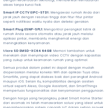
dengan kecerdasan teknologi, memberikan kemudahan
akses tanpa kunci fisik.
Smart IP CCTV EIPC-STD1:
Mengawasi rumah Anda dari
jarak jauh dengan resolusi tinggi dan fitur-fitur pintar
seperti notifikasi waktu nyata dan deteksi gerakan.
Smart Plug ESNP-SPL1:
Mengontrol perangkat listrik di
rumah Anda secara otomatis atau jarak jauh melalui
aplikasi pintar, membantu menghemat energi dan
meningkatkan kenyamanan.
M
icro SD EMSD-XC64 64GB
: Memori tambahan untuk
merekam dan menyimpan video CCTV dengan kapasitas
yang cukup untuk keamanan rumah yang optimal.
Semua produk dalam paket ini dapat dengan mudah
dioperasikan melalui koneksi WiFi dan aplikasi Tuya atau
Smartlife, yang dapat diakses baik dari perangkat Android
maupun iOS. Selain itu, kompatibilitas dengan asisten
virtual seperti Alexa, Google Assistant, dan SmartThings
memperluas fungsionalitas dan kenyamanan penggunaan.
Dengan harga yang terjangkau, paket Smart Home Starter
dari evomab ini telah menawarkan solusi yang ideal untuk
mengintegrasikan sistem canggih IoT dalam setiap proyek