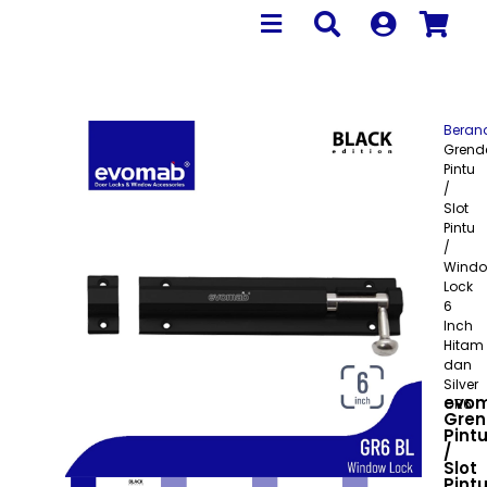
Beran
Grend
Pintu
/
Slot
Pintu
/
Wind
Lock
6
Inch
Hitam
dan
Silver
evo
GR6
Gren
Pint
/
Slot
Pint