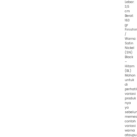
Lebar:
3,5
cm
Berat:
163
gr
Finishi
/
Warna:
Satin
Nickel
(SN)
Black
–
Hitam
(BL)
Mohon
untuk
di
perhati
variasi
produk
nya
ya
sebelu
memes
contoh
variasi
warna
ataupu