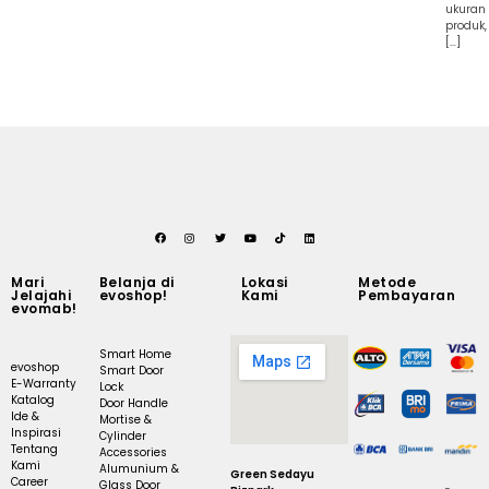
ukuran
produk,
[…]
Mari
Belanja di
Lokasi
Metode
Jelajahi
evoshop!
Kami
Pembayaran
evomab!
Smart Home
evoshop
Smart Door
E-Warranty
Lock
Katalog
Door Handle
Ide &
Mortise &
Inspirasi
Cylinder
Tentang
Accessories
Kami
Alumunium &
Green Sedayu
Career
Glass Door