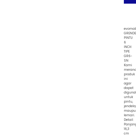
evoma
GRENDE
PINTU
6
INCH
TIPE
GR6-
SN
Kami
meran
produk
ini
agar
dapat
diguna
untuk
pintu,
jendela
maupu
lemari.
Detail:
Panjan
16,3
cm