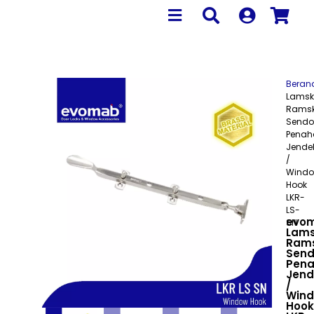
Beran
Lamsk
Ramsk
Sendo
Penah
Jende
/
Wind
Hook
LKR-
LS-
evo
SN
Lams
Ram
Send
Pen
Jend
/
Win
Hook