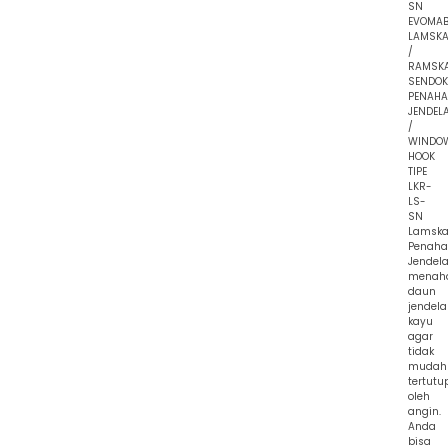
SN
EVOMA
LAMSK
/
RAMSK
SENDOK
PENAH
JENDEL
/
WINDO
HOOK
TIPE
LKR-
LS-
SN
Lamska
Penah
Jendel
menah
daun
jendela
kayu
agar
tidak
mudah
tertutu
oleh
angin.
Anda
bisa