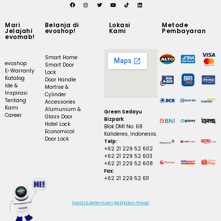
Mari
Belanja di
Lokasi
Metode
Jelajahi
evoshop!
Kami
Pembayaran
evomab!
Smart Home
evoshop
Smart Door
E-Warranty
Lock
Katalog
Door Handle
Ide &
Mortise &
Inspirasi
Cylinder
Tentang
Accessories
Kami
Alumunium &
Green Sedayu
Career
Glass Door
Bizpark
Hotel Lock
Blok DM1 No. 68
Economical
Kalideres, Indonesia.
Door Lock
Telp:
+62 21 229 52 602
+62 21 229 52 603
+62 21 229 52 608
Fax:
+62 21 229 52 611
Syarat & Ketentuan
Kebijakan Privasi