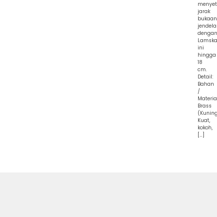
menyet
jarak
bukaan
jendela
denga
Lamska
ini
hingga
18
cm.
Detail:
Bahan
/
Material
Brass
(Kunin
Kuat,
kokoh,
[…]