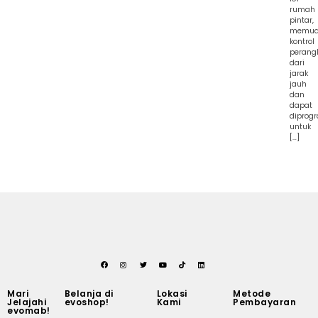
rumah
pintar,
memud
kontrol
perang
dari
jarak
jauh
dan
dapat
diprog
untuk
[…]
Mari
Belanja di
Lokasi
Metode
Jelajahi
evoshop!
Kami
Pembayaran
evomab!