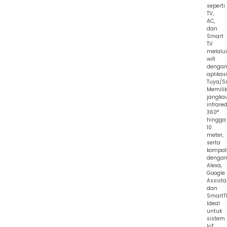
seperti
TV,
AC,
dan
Smart
TV
melalui
wifi
denga
aplikas
Tuya/Sm
Memilik
jangka
infrare
360°
hingga
10
meter,
serta
kompat
denga
Alexa,
Google
Assista
dan
SmartT
Ideal
untuk
sistem
IoT