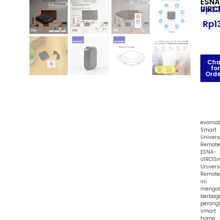
ESNA
UIRC
Rp
32
Rp
1
Cha
for
Orde
evoma
Smart
Univers
Remote
ESNA-
UIRC1S
Univers
Remote
ini
mengon
berbag
perang
smart
home