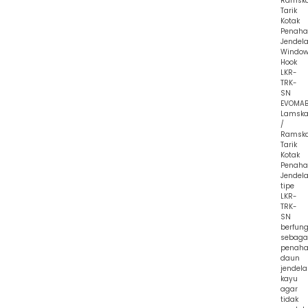
Ramsk
Tarik
Kotak
Penah
Jendel
Windo
Hook
LKR-
TRK-
SN
EVOMA
Lamska
/
Ramsk
Tarik
Kotak
Penah
Jendel
tipe
LKR-
TRK-
SN
berfung
sebaga
penah
daun
jendela
kayu
agar
tidak