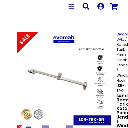
Beran
SALE
/
Ramsk
Tarik
Kotak
Penah
Jende
/
Wind
Hook
LKR-
TRK-
Lams
SN
Ram
Tarik
Kota
Pen
Jend
/
Win