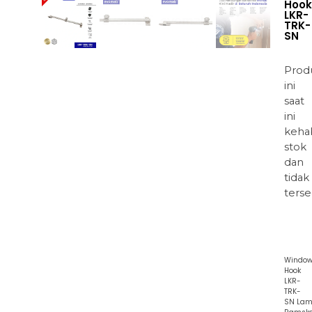
Hook
LKR-
TRK-
SN
Prod
ini
saat
ini
keha
stok
dan
tidak
terse
Windo
Hook
LKR-
TRK-
SN Lam