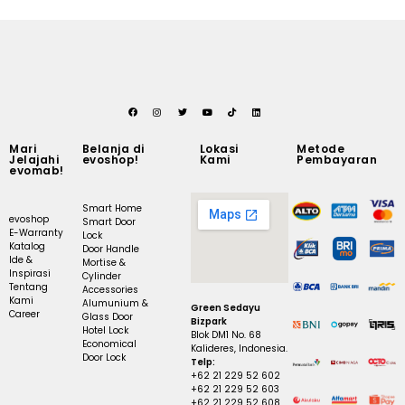
Mari
Belanja di
Lokasi
Metode
Jelajahi
evoshop!
Kami
Pembayaran
evomab!
Smart Home
evoshop
Smart Door
E-Warranty
Lock
Katalog
Door Handle
Ide &
Mortise &
Inspirasi
Cylinder
Tentang
Accessories
Kami
Alumunium &
Green Sedayu
Career
Glass Door
Bizpark
Hotel Lock
Blok DM1 No. 68
Economical
Kalideres, Indonesia.
Door Lock
Telp:
+62 21 229 52 602
+62 21 229 52 603
+62 21 229 52 608