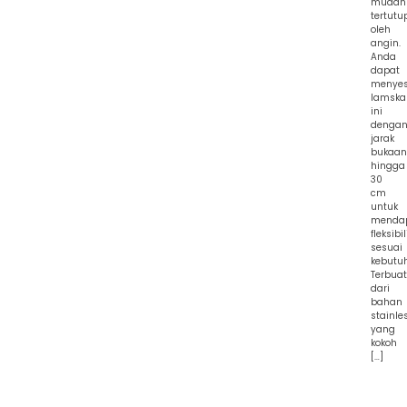
mudah
tertutu
oleh
angin.
Anda
dapat
menyes
lamska
ini
denga
jarak
bukaan
hingga
30
cm
untuk
menda
fleksibi
sesuai
kebutu
Terbuat
dari
bahan
stainle
yang
kokoh
[…]