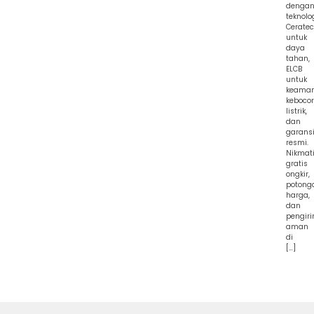
denga
teknolo
Cerate
untuk
daya
tahan,
ELCB
untuk
keama
keboco
listrik,
dan
garans
resmi.
Nikmat
gratis
ongkir,
potong
harga,
dan
pengir
aman
di
[…]