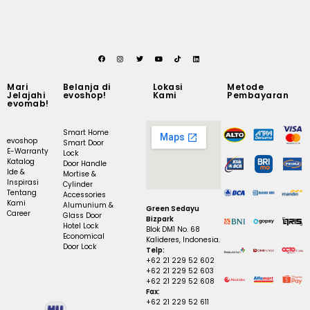
Mari
Belanja di
Lokasi
Metode
Jelajahi
evoshop!
Kami
Pembayaran
evomab!
Smart Home
evoshop
Smart Door
E-Warranty
Lock
Katalog
Door Handle
Ide &
Mortise &
Inspirasi
Cylinder
Tentang
Accessories
Kami
Alumunium &
Green Sedayu
Career
Glass Door
Bizpark
Hotel Lock
Blok DM1 No. 68
Economical
Kalideres, Indonesia.
Door Lock
Telp:
+62 21 229 52 602
+62 21 229 52 603
+62 21 229 52 608
Fax:
+62 21 229 52 611