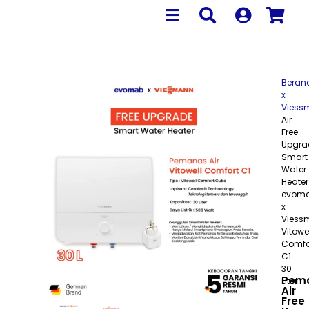
Beran
x
Viess
Air
Free
Upgra
Smart
Water
Heater
evom
x
Viess
Vitowe
Comfo
C1
30
Pem
Liter
Air
Free