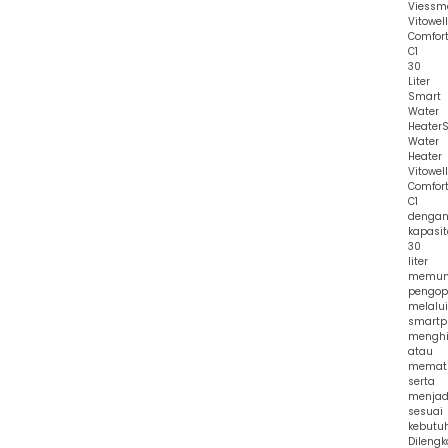
Viessm
Vitowell
Comfor
C1
30
Liter
Smart
Water
Heater
Water
Heater
Vitowell
Comfor
C1
denga
kapasi
30
liter
memun
pengop
melalui
smartp
mengh
atau
memat
serta
menjad
sesuai
kebutu
Dilengk