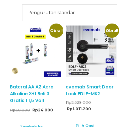
Obral!
Obral!
Baterai AA A2 Aero
evomab Smart Door
Alkaline 3+1 Beli 3
Lock EDLF-MK2
Gratis 1 1,5 Volt
Rp
2.528.000
Rp
1.011.200
Rp
60.000
Rp
24.000
Pilih Opsi
Tambah ke