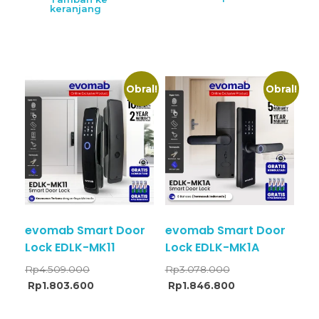
keranjang
Obral!
Obral!
evomab Smart Door
evomab Smart Door
Lock EDLK-MK11
Lock EDLK-MK1A
Rp
4.509.000
Rp
3.078.000
Rp
1.803.600
Rp
1.846.800