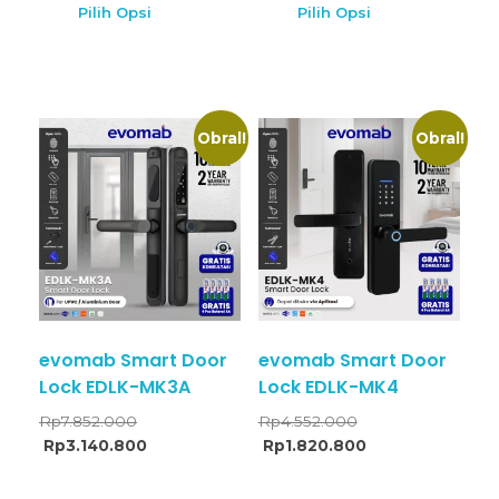
Pilih Opsi
Pilih Opsi
Obral!
Obral!
evomab Smart Door
evomab Smart Door
Lock EDLK-MK3A
Lock EDLK-MK4
Rp
7.852.000
Rp
4.552.000
Rp
3.140.800
Rp
1.820.800