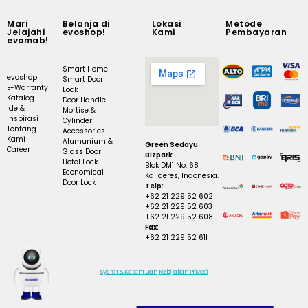
Mari
Belanja di
Lokasi
Metode
Jelajahi
evoshop!
Kami
Pembayaran
evomab!
Smart Home
evoshop
Smart Door
E-Warranty
Lock
Katalog
Door Handle
Ide &
Mortise &
Inspirasi
Cylinder
Tentang
Accessories
Kami
Alumunium &
Green Sedayu
Career
Glass Door
Bizpark
Hotel Lock
Blok DM1 No. 68
Economical
Kalideres, Indonesia.
Door Lock
Telp:
+62 21 229 52 602
+62 21 229 52 603
+62 21 229 52 608
Fax:
+62 21 229 52 611
Syarat & Ketentuan
Kebijakan Privasi