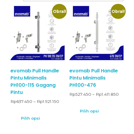
Obral!
Obral!
evomab Pull Handle
evomab Pull Handle
Pintu Minimalis
Pintu Minimalis
PH100-115 Gagang
PH100-476
Pintu
Rp
527.450
–
Rp
1.411.850
Rp
637.450
–
Rp
1.921.150
Pilih opsi
Pilih opsi