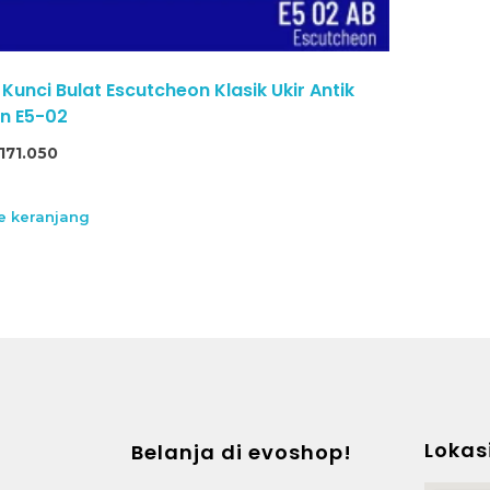
unci Bulat Escutcheon Klasik Ukir Antik
n E5-02
171.050
 keranjang
Lokas
Belanja di evoshop!