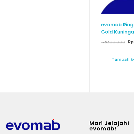
evomab Ring K
Gold Kuninga
Rp
300.000
Rp
Tambah ke
Mari Jelajahi
evomab!