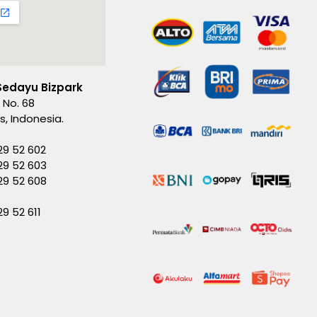
Sedayu Bizpark
 No. 68
es, Indonesia.
29 52 602
29 52 603
229 52 608
29 52 611