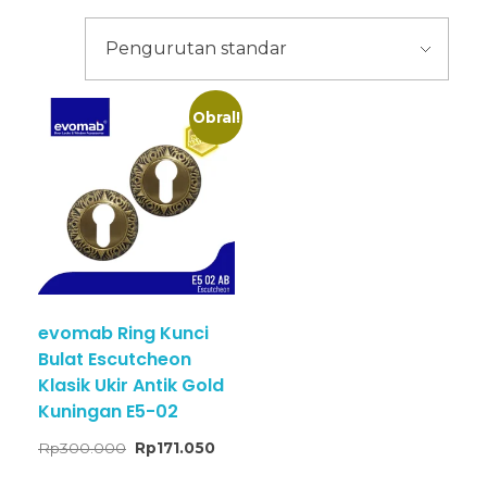
Obral!
evomab Ring Kunci
Bulat Escutcheon
Klasik Ukir Antik Gold
Kuningan E5-02
Rp
300.000
Rp
171.050