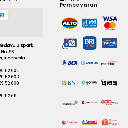
Pembayaran
Sedayu Bizpark
 No. 68
es, Indonesia.
29 52 602
29 52 603
229 52 608
29 52 611