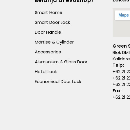
Belanja di evoshop!
Smart Home
Smart Door Lock
Door Handle
Mortise & Cylinder
Green 
Accessories
Blok DM1
Kalider
Alumunium & Glass Door
Telp:
Hotel Lock
+62 21 2
+62 21 2
Economical Door Lock
+62 21 
Fax:
+62 21 2