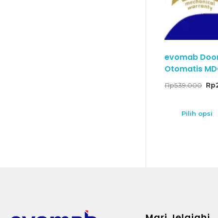
evomab Door 
Otomatis MD
Rp
539.000
Rp
Pilih opsi
Mari Jelajahi