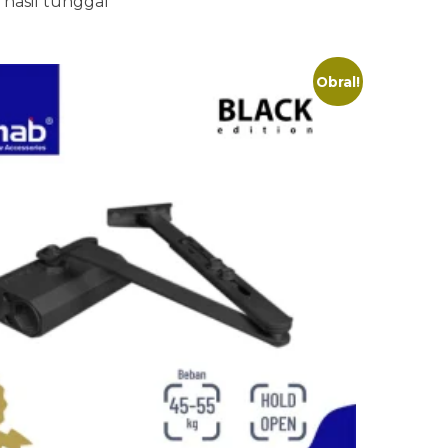
hasil tunggal
Obral!