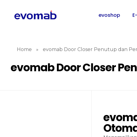
evoshop
E
Home
»
evomab Door Closer Penutup dan Pe
evomab Door Closer Pe
evoma
Otoma