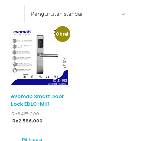
Obral!
evomab Smart Door
Lock EDLC-MK1
Rp
6.465.000
Rp
2.586.000
Pilih opsi