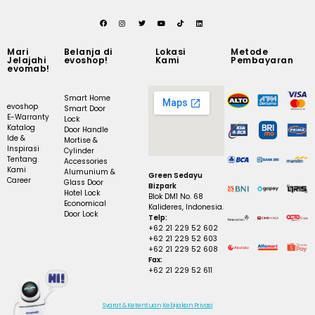
Mari
Belanja di
Lokasi
Metode
Jelajahi
evoshop!
Kami
Pembayaran
evomab!
Smart Home
evoshop
Smart Door
E-Warranty
Lock
Katalog
Door Handle
Ide &
Mortise &
Inspirasi
Cylinder
Tentang
Accessories
Kami
Alumunium &
Green Sedayu
Career
Glass Door
Bizpark
Hotel Lock
Blok DM1 No. 68
Economical
Kalideres, Indonesia.
Door Lock
Telp:
+62 21 229 52 602
+62 21 229 52 603
+62 21 229 52 608
Fax:
+62 21 229 52 611
Syarat & Ketentuan
Kebijakan Privasi