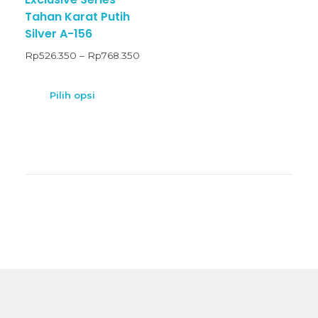
Tahan Karat Putih
Silver A-156
Rp
526.350
–
Rp
768.350
Pilih opsi