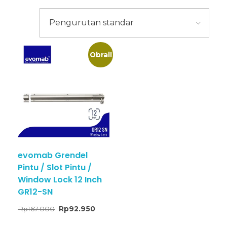
Obral!
evomab Grendel
Pintu / Slot Pintu /
Window Lock 12 Inch
GR12-SN
Rp
167.000
Rp
92.950