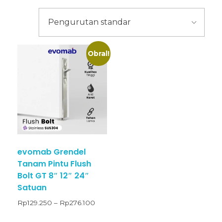
Obral!
evomab Grendel
Tanam Pintu Flush
Bolt GT 8″ 12″ 24″
Satuan
Rp
129.250
–
Rp
276.100