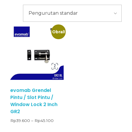
Obral!
evomab Grendel
Pintu / Slot Pintu /
Window Lock 2 Inch
GR2
Rp
39.600
–
Rp
45.100