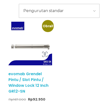
Obral!
evomab Grendel
Pintu / Slot Pintu /
Window Lock 12 Inch
GR12-SN
Rp
167.000
Rp
92.950