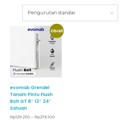
Obral!
evomab Grendel
Tanam Pintu Flush
Bolt GT 8″ 12″ 24″
Satuan
Rp
129.250
–
Rp
276.100