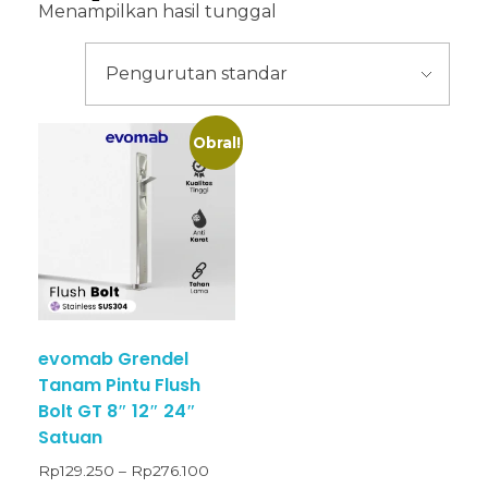
Menampilkan hasil tunggal
Obral!
evomab Grendel
Tanam Pintu Flush
Bolt GT 8″ 12″ 24″
Satuan
Rp
129.250
–
Rp
276.100