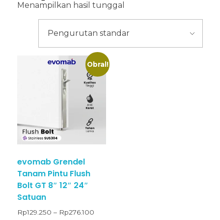
Menampilkan hasil tunggal
Obral!
evomab Grendel
Tanam Pintu Flush
Bolt GT 8″ 12″ 24″
Satuan
Rp
129.250
–
Rp
276.100