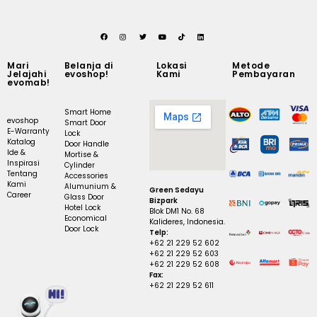
Mari
Belanja di
Lokasi
Metode
Jelajahi
evoshop!
Kami
Pembayaran
evomab!
Smart Home
evoshop
Smart Door
E-Warranty
Lock
Katalog
Door Handle
Ide &
Mortise &
Inspirasi
Cylinder
Tentang
Accessories
Kami
Alumunium &
Green Sedayu
Career
Glass Door
Bizpark
Hotel Lock
Blok DM1 No. 68
Economical
Kalideres, Indonesia.
Door Lock
Telp:
+62 21 229 52 602
+62 21 229 52 603
+62 21 229 52 608
Fax:
+62 21 229 52 611