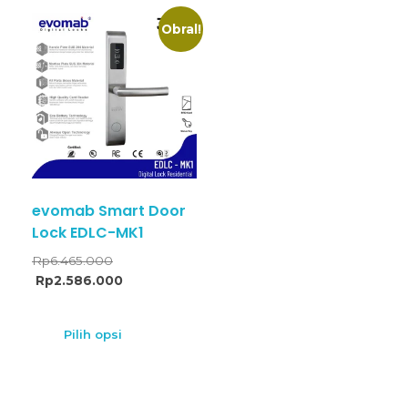
Obral!
evomab Smart Door
Lock EDLC-MK1
Rp
6.465.000
Rp
2.586.000
Pilih opsi