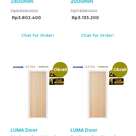
2400mm
2000mm
Rp
9.506.000
Rp
7.838.000
Rp
3.802.400
Rp
3.135.200
Chat for Order!
Chat for Order!
Obral!
Obral!
LUMA Door
LUMA Door