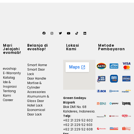
Mari
Belanja di
Lokasi
Metode
Jelajahi
evoshop!
Kami
Pembayaran
evomab!
Smart Home
evoshop
Smart Door
E-Warranty
Lock
Katalog
Door Handle
Ide &
Mortise &
Inspirasi
Cylinder
Tentang
Accessories
Kami
Alumunium &
Green Sedayu
Career
Glass Door
Bizpark
Hotel Lock
Blok DM1 No. 68
Economical
Kalideres, Indonesia.
Door Lock
Telp:
+62 21 229 52 602
+62 21 229 52 603
+62 21 229 52 608
Fax: