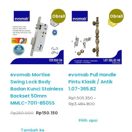
Obral!
Obral!
evomab Mortise
evomab Pull Handle
Swing Lock Body
Pintu Klasik / Antik
Badan Kunci Stainless
1.07-365.B2
Backset 50mm
Rp
1.505.350
–
MMLC-7011-B50SS
Rp
3.484.800
Rp
250.000
Rp
150.150
Pilih opsi
Tambah ke