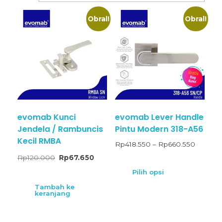
Obral!
Obral!
evomab Kunci
evomab Lever Handle
Jendela / Rambuncis
Pintu Modern 318-A56
Kecil RMBA
Rp
418.550
–
Rp
660.550
Rp
120.000
Rp
67.650
Pilih opsi
Tambah ke
keranjang