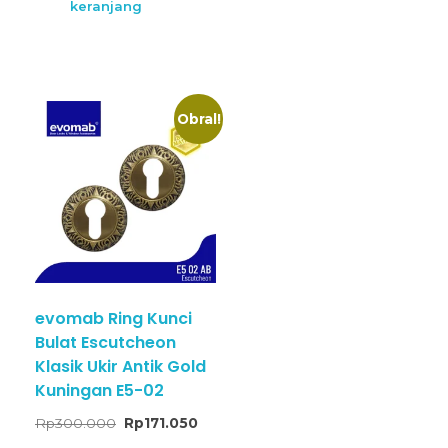
keranjang
Obral!
evomab Ring Kunci
Bulat Escutcheon
Klasik Ukir Antik Gold
Kuningan E5-02
Rp
300.000
Rp
171.050