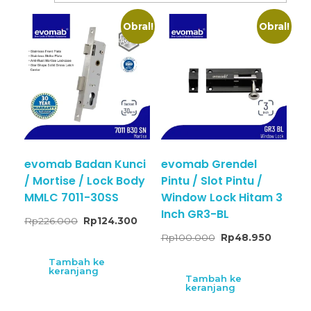
Obral!
Obral!
evomab Badan Kunci
evomab Grendel
/ Mortise / Lock Body
Pintu / Slot Pintu /
MMLC 7011-30SS
Window Lock Hitam 3
Inch GR3-BL
Rp
226.000
Rp
124.300
Rp
100.000
Rp
48.950
Tambah ke
keranjang
Tambah ke
keranjang