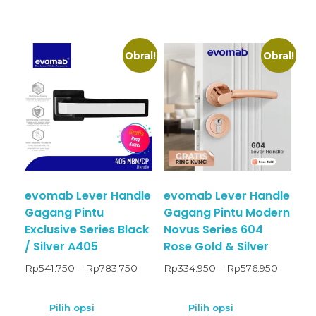
Obral!
Obral!
evomab Lever Handle
evomab Lever Handle
Gagang Pintu
Gagang Pintu Modern
Exclusive Series Black
Novus Series 604
/ Silver A405
Rose Gold & Silver
Rp
541.750
–
Rp
783.750
Rp
334.950
–
Rp
576.950
Pilih opsi
Pilih opsi