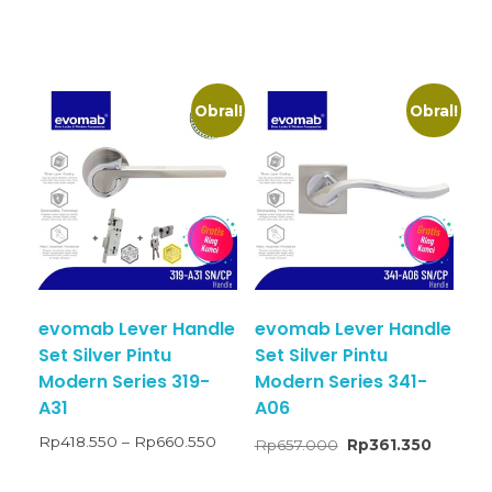
Obral!
Obral!
evomab Lever Handle
evomab Lever Handle
Set Silver Pintu
Set Silver Pintu
Modern Series 319-
Modern Series 341-
A31
A06
Rp
418.550
–
Rp
660.550
Rp
657.000
Rp
361.350