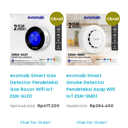
Obral!
Obral!
evomab Smart Gas
evomab Smart
Detector Pendeteksi
Smoke Detector
Gas Bocor Wifi IoT
Pendeteksi Asap Wifi
ESN-GLD1
IoT ESN-SMD1
Rp
1.043.000
Rp
417.200
Rp
661.000
Rp
264.400
Chat for Order!
Chat for Order!