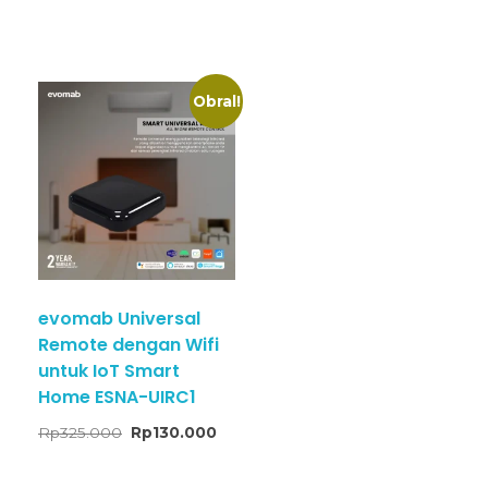
Obral!
evomab Universal
Remote dengan Wifi
untuk IoT Smart
Home ESNA-UIRC1
Rp
325.000
Rp
130.000