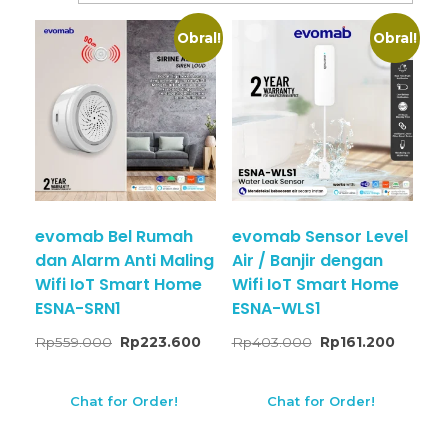
Obral!
Obral!
evomab Bel Rumah
evomab Sensor Level
dan Alarm Anti Maling
Air / Banjir dengan
Wifi IoT Smart Home
Wifi IoT Smart Home
ESNA-SRN1
ESNA-WLS1
Rp
559.000
Rp
223.600
Rp
403.000
Rp
161.200
Chat for Order!
Chat for Order!