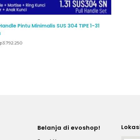
andle Pintu Minimalis SUS 304 TIPE 1-31
u
p
3.792.250
Lokas
Belanja di evoshop!