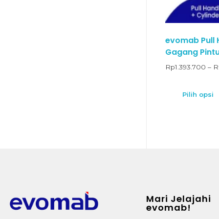
evomab Pull H
Gagang Pint
Rp
1.393.700
–
R
Pilih opsi
Mari Jelajahi
evomab!