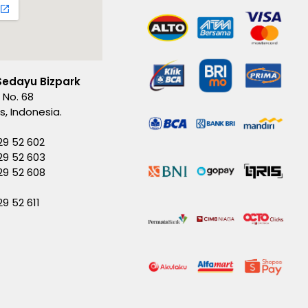
Sedayu Bizpark
 No. 68
es, Indonesia.
29 52 602
29 52 603
229 52 608
29 52 611