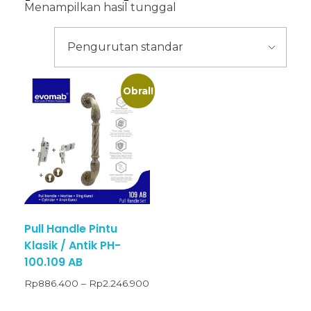
Menampilkan hasil tunggal
Obral!
Pull Handle Pintu
Klasik / Antik PH-
100.109 AB
Rp
886.400
–
Rp
2.246.900