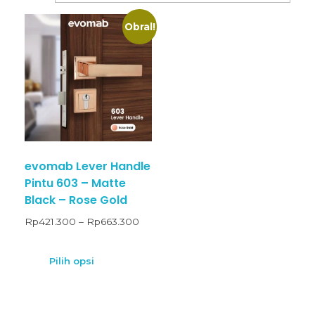
Obral!
evomab Lever Handle
Pintu 603 – Matte
Black – Rose Gold
Rp
421.300
–
Rp
663.300
Pilih opsi