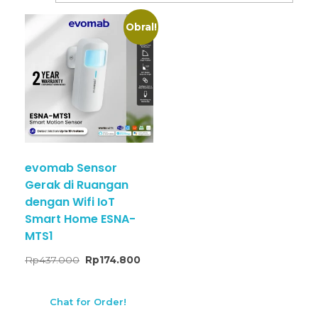
Obral!
evomab Sensor
Gerak di Ruangan
dengan Wifi IoT
Smart Home ESNA-
MTS1
Rp
437.000
Rp
174.800
Chat for Order!