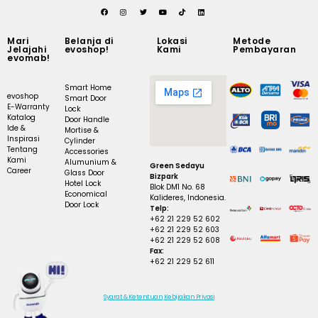
Mari
Belanja di
Lokasi
Metode
Jelajahi
evoshop!
Kami
Pembayaran
evomab!
Smart Home
evoshop
Smart Door
E-Warranty
Lock
Katalog
Door Handle
Ide &
Mortise &
Inspirasi
Cylinder
Tentang
Accessories
Kami
Alumunium &
Green Sedayu
Career
Glass Door
Bizpark
Hotel Lock
Blok DM1 No. 68
Economical
Kalideres, Indonesia.
Door Lock
Telp:
+62 21 229 52 602
+62 21 229 52 603
+62 21 229 52 608
Fax:
+62 21 229 52 611
Syarat & Ketentuan
Kebijakan Privasi