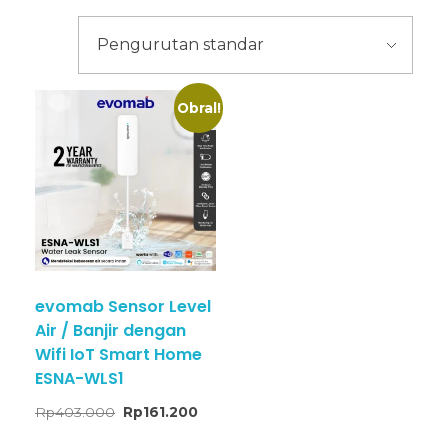
Obral!
evomab Sensor Level
Air / Banjir dengan
Wifi IoT Smart Home
ESNA-WLS1
Rp
403.000
Rp
161.200